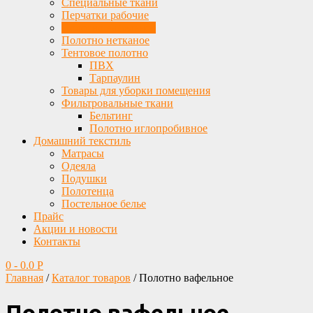
Специальные ткани
Перчатки рабочие
Полотно вафельное
Полотно нетканое
Тентовое полотно
ПВХ
Тарпаулин
Товары для уборки помещения
Фильтровальные ткани
Бельтинг
Полотно иглопробивное
Домашний текстиль
Матрасы
Одеяла
Подушки
Полотенца
Постельное белье
Прайс
Акции и новости
Контакты
0
-
0.0
Р
Главная
/
Каталог товаров
/ Полотно вафельное
Полотно вафельное