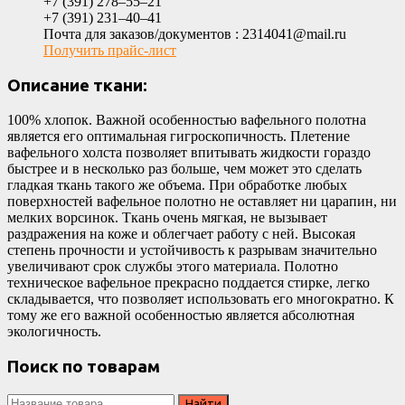
+7 (391) 278‒55‒21
+7 (391) 231‒40‒41
Почта для заказов/документов : 2314041@mail.ru
Получить прайс-лист
Описание ткани:
100% хлопок. Важной особенностью вафельного полотна
является его оптимальная гигроскопичность. Плетение
вафельного холста позволяет впитывать жидкости гораздо
быстрее и в несколько раз больше, чем может это сделать
гладкая ткань такого же объема. При обработке любых
поверхностей вафельное полотно не оставляет ни царапин, ни
мелких ворсинок. Ткань очень мягкая, не вызывает
раздражения на коже и облегчает работу с ней. Высокая
степень прочности и устойчивость к разрывам значительно
увеличивают срок службы этого материала. Полотно
техническое вафельное прекрасно поддается стирке, легко
складывается, что позволяет использовать его многократно. К
тому же его важной особенностью является абсолютная
экологичность.
Поиск по товарам
Search