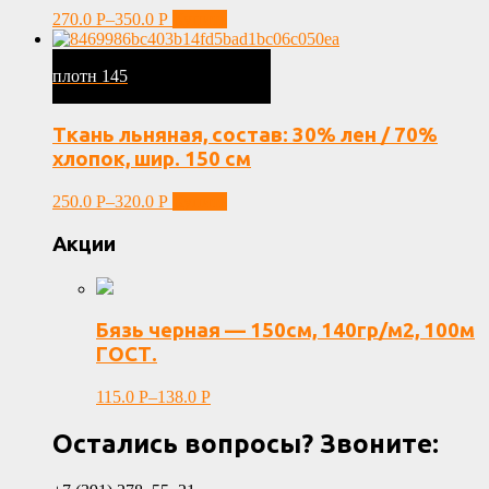
270.0
Р
–
350.0
Р
Купить
плотн 145
Ткань льняная, состав: 30% лен / 70%
хлопок, шир. 150 см
250.0
Р
–
320.0
Р
Купить
Акции
Бязь черная — 150см, 140гр/м2, 100м
ГОСТ.
115.0
Р
–
138.0
Р
Остались вопросы? Звоните: