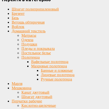
Шпагат полипропиленовый
Брезент
Бязь
Ветошь обтирочная
Войлок
Домашний текстиль
Матрасы
Одеяла
Подушки
Пледы и покрывала
Постельное белье
Полотенца
Вафельные полотенца
Махровые полотенца
Банные и пляжные
Лицевые полотенца
Ручные полотенца
Марля
Мешковина
Канат джутовый
Шпагат джутовый
Перчатки рабочие
Кислотно-щелочные