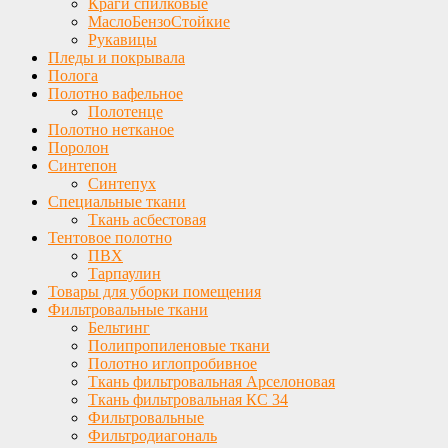
Краги спилковые
МаслоБензоСтойкие
Рукавицы
Пледы и покрывала
Полога
Полотно вафельное
Полотенце
Полотно нетканое
Поролон
Синтепон
Синтепух
Специальные ткани
Ткань асбестовая
Тентовое полотно
ПВХ
Тарпаулин
Товары для уборки помещения
Фильтровальные ткани
Бельтинг
Полипропиленовые ткани
Полотно иглопробивное
Ткань фильтровальная Арселоновая
Ткань фильтровальная КС 34
Фильтровальные
Фильтродиагональ