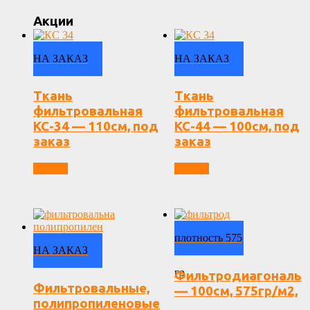
Акции
НА ЗАКАЗ
НА ЗАКАЗ
Ткань
Ткань
фильтровальная
фильтровальная
КС-34 — 110см, под
КС-44 — 100см, под
заказ
заказ
Купить
Купить
плотность 575
НА ЗАКАЗ
гр
Фильтродиагональ
Фильтровальные,
— 100см, 575гр/м2,
полипропиленовые