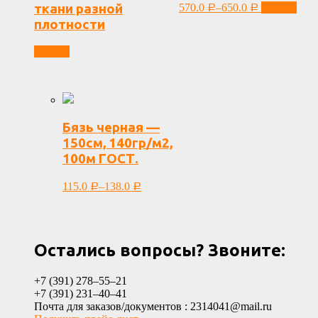
ткани разной
570.0
–
650.0
Купить
Р
Р
плотности
Купить
Бязь черная —
150см, 140гр/м2,
100м ГОСТ.
115.0
–
138.0
Р
Р
Остались вопросы? Звоните:
+7 (391) 278‒55‒21
+7 (391) 231‒40‒41
Почта для заказов/документов : 2314041@mail.ru