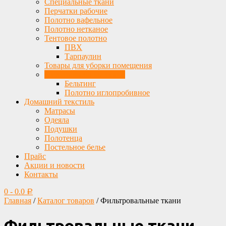
Специальные ткани
Перчатки рабочие
Полотно вафельное
Полотно нетканое
Тентовое полотно
ПВХ
Тарпаулин
Товары для уборки помещения
Фильтровальные ткани
Бельтинг
Полотно иглопробивное
Домашний текстиль
Матрасы
Одеяла
Подушки
Полотенца
Постельное белье
Прайс
Акции и новости
Контакты
0
-
0.0
Р
Главная
/
Каталог товаров
/ Фильтровальные ткани
Фильтровальные ткани