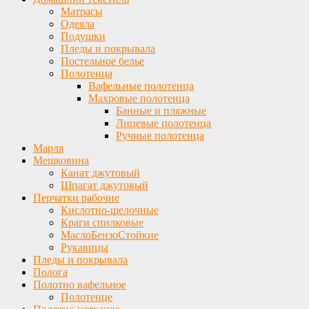
Матрасы
Одеяла
Подушки
Пледы и покрывала
Постельное белье
Полотенца
Вафельные полотенца
Махровые полотенца
Банные и пляжные
Лицевые полотенца
Ручные полотенца
Марля
Мешковина
Канат джутовый
Шпагат джутовый
Перчатки рабочие
Кислотно-щелочные
Краги спилковые
МаслоБензоСтойкие
Рукавицы
Пледы и покрывала
Полога
Полотно вафельное
Полотенце