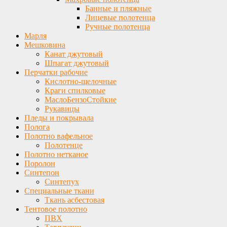
Банные и пляжные
Лицевые полотенца
Ручные полотенца
Марля
Мешковина
Канат джутовый
Шпагат джутовый
Перчатки рабочие
Кислотно-щелочные
Краги спилковые
МаслоБензоСтойкие
Рукавицы
Пледы и покрывала
Полога
Полотно вафельное
Полотенце
Полотно нетканое
Поролон
Синтепон
Синтепух
Специальные ткани
Ткань асбестовая
Тентовое полотно
ПВХ