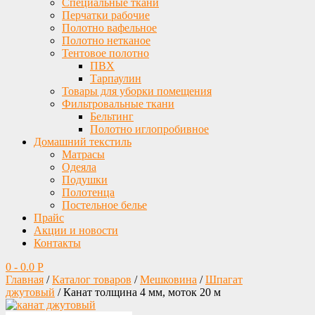
Специальные ткани
Перчатки рабочие
Полотно вафельное
Полотно нетканое
Тентовое полотно
ПВХ
Тарпаулин
Товары для уборки помещения
Фильтровальные ткани
Бельтинг
Полотно иглопробивное
Домашний текстиль
Матрасы
Одеяла
Подушки
Полотенца
Постельное белье
Прайс
Акции и новости
Контакты
0
-
0.0
Р
Главная
/
Каталог товаров
/
Мешковина
/
Шпагат
джутовый
/ Канат толщина 4 мм, моток 20 м